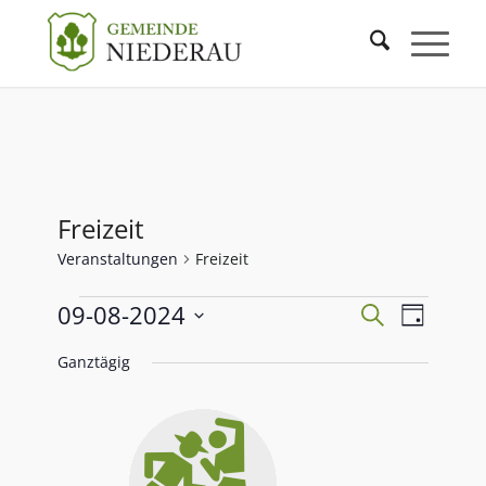
Freizeit
Veranstaltungen
Freizeit
Veranstaltu
Veranst
09-08-2024
Suche
Tag
Ansicht
Such-
Datum
Navigat
und
Ganztägig
wählen.
Ansichtenna