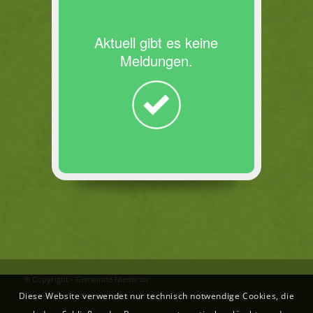
Aktuell gibt es keine
Meldungen.
© Copyright - Gemeinde Niederau
Diese Website verwendet nur technisch notwendige Cookies, die
Impressum
Datenschutzerklärung
Kontakt
Sitemap