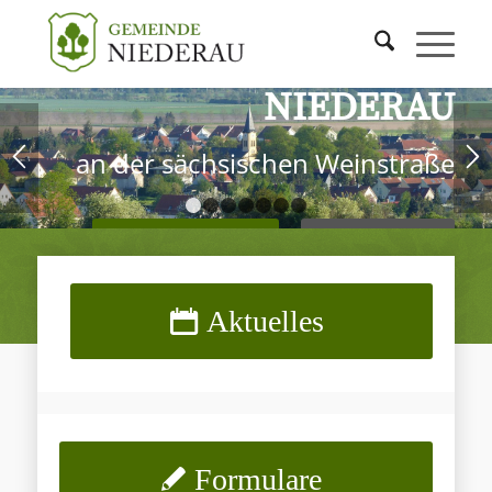
NIEDERAU
an der sächsischen Weinstraße
1
2
3
4
5
6
7
KINDEREINRICHTUNGEN
SCHULEN
Aktuelles
Formulare