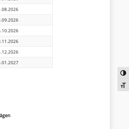
1.08.2026
8.09.2026
6.10.2026
0.11.2026
4.12.2026
5.01.2027
Toggl
Toggl
rägen