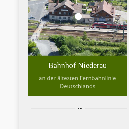
1
Bahnhof Niederau
an der ältesten Fernbahnlinie
Deutschlands