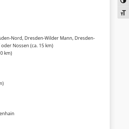
Toggl
Toggl
esden-Nord, Dresden-Wilder Mann, Dresden-
f oder Nossen (ca. 15 km)
10 km)
m)
ßenhain