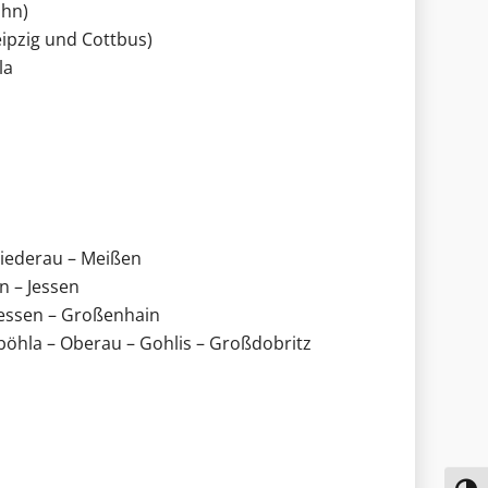
ahn)
eipzig und Cottbus)
la
Niederau – Meißen
n – Jessen
 Jessen – Großenhain
böhla – Oberau – Gohlis – Großdobritz