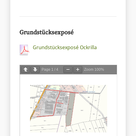
Grundstücksexposé
Grundstücksexposé Ockrilla
Page
1
/
4
Zoom
100%