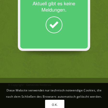
Aktuell gibt es keine
Meldungen.
© Copyright - Gemeinde Niederau
Diese Website verwendet nur technisch notwendige Cookies, die
Impressum
Datenschutzerklärung
Kontakt
Sitemap
nach dem Schließen des Browsers automatisch gelöscht werden.
O.K.