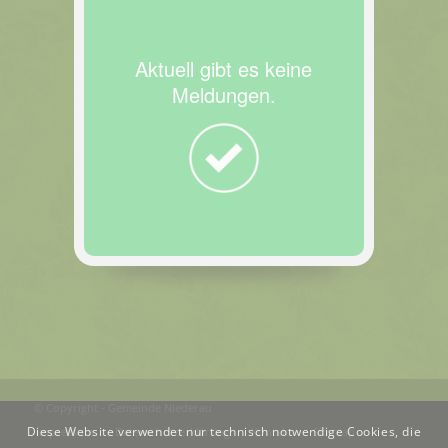
Aktuell gibt es keine
Meldungen.
© Copyright - Gemeinde Niederau
Diese Website verwendet nur technisch notwendige Cookies, die
Impressum
Datenschutzerklärung
Kontakt
Sitemap