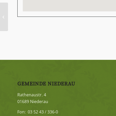
Schielerparty im
Weinberg
GEMEINDE NIEDERAU
Rathenaustr. 4
01689 Niederau
Fon: 03 52 43 / 336-0