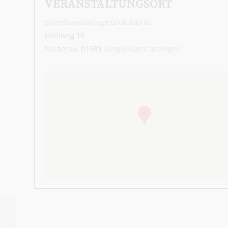
VERANSTALTUNGSORT
Schießsportanlage Großdobritz
Hohlweg 15
Niederau
,
01689
Google-Karte anzeigen
Adventssingen König-