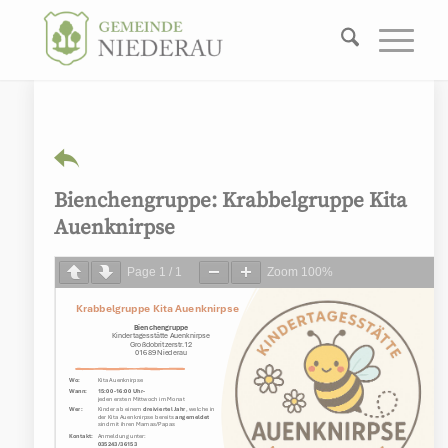
Bienchengruppe: Krabbelgruppe Kita
Auenknirpse
Page
1
/
1
Zoom
100%