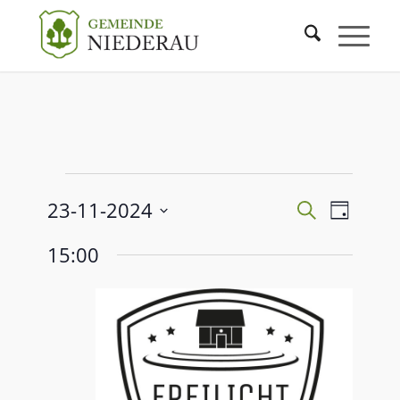
Veranstaltu
Veranst
23-11-2024
Suche
Tag
Ansicht
Such-
Datum
Navigat
und
15:00
wählen.
Ansichtenna