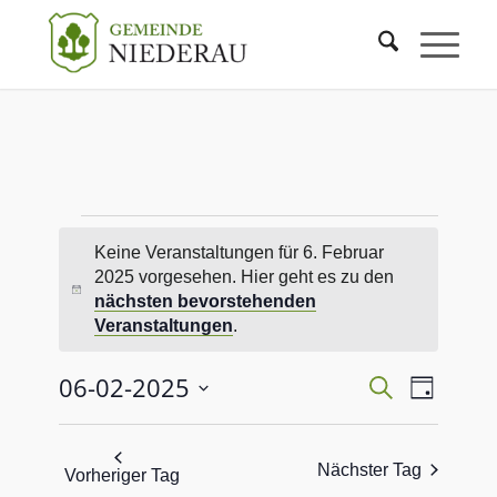
Keine Veranstaltungen für 6. Februar
2025 vorgesehen. Hier geht es zu den
Hinweis
nächsten bevorstehenden
Veranstaltungen
.
Veranstaltu
Veranst
06-02-2025
Suche
Tag
Ansicht
Such-
Datum
Navigat
und
wählen.
Ansichtenna
Nächster Tag
Vorheriger Tag