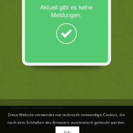
Aktuell gibt es keine
Meldungen.
© Copyright - Gemeinde Niederau
Diese Website verwendet nur technisch notwendige Cookies, die
Impressum
Datenschutzerklärung
Kontakt
Sitemap
nach dem Schließen des Browsers automatisch gelöscht werden.
O.K.