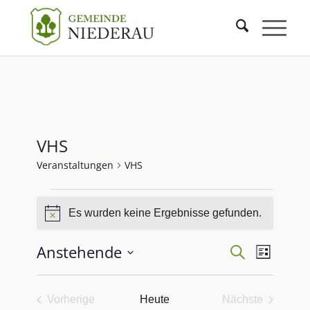
VHS
Veranstaltungen
VHS
Es wurden keine Ergebnisse gefunden.
Hinweis
Veranstaltu
Veranst
Anstehende
Suche
Liste
Ansicht
Such-
Datum
Navigat
und
wählen.
Ansichtenna
Vorherige
Heute
Nächste