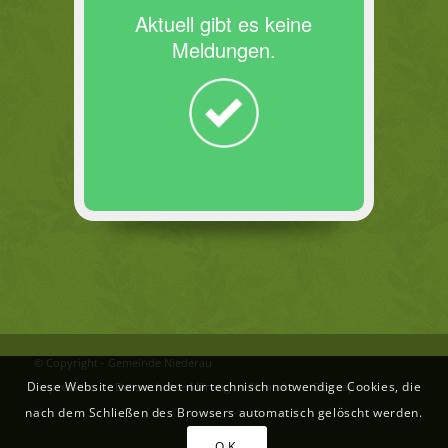
Aktuell gibt es keine
Meldungen.
© Copyright - Gemeinde Niederau
Diese Website verwendet nur technisch notwendige Cookies, die
Impressum
Datenschutzerklärung
Kontakt
Sitemap
nach dem Schließen des Browsers automatisch gelöscht werden.
O.K.