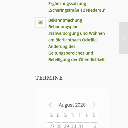
Ergänzungssatzung
„Scheringstraße 12 Niederau“
Bekanntmachung
Bebauungsplan
‚Nahversorgung und Wohnen
am Bierlichtbach Ockrilla‘
Änderung des
Geltungsbereiches und
Beteiligung der Öffentlichkeit
TERMINE
August 2026
Kalender
M
D
M
D
F
S
S
von
0
0
0
0
0
0
0
27
28
29
30
31
1
2