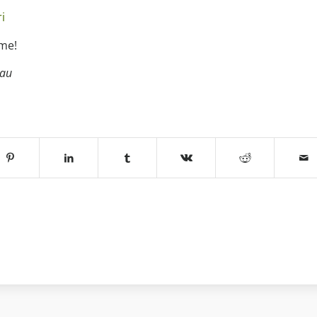
i
hme!
rau