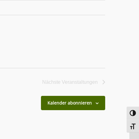
Nächste
Veranstaltungen
Kalender abonnieren
Toggl
Toggl