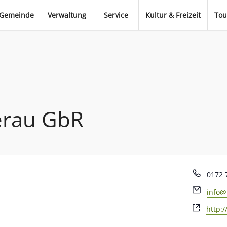
Gemeinde
Verwaltung
Service
Kultur & Freizeit
Tou
erau GbR
Telef
0172 
Email
info@
Webse
http: