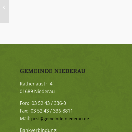
Weinbaugemeinschaft „Otto
Pfützner“ Niederau e.V.
GEMEINDE NIEDERAU
Rathenaustr. 4
01689 Niederau
Fon: 03 52 43 / 336-0
Fax: 03 52 43 / 336-8811
Mail:
post@gemeinde-niederau.de
Bankverbindung: