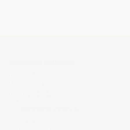
GEMEINDE NIEDERAU
Rathenaustr. 4
01689 Niederau
Fon: 03 52 43 / 336-0
Fax: 03 52 43 / 336-8811
Mail:
post@gemeinde-niederau.de
Bankverbindung:
Sparkasse Meißen