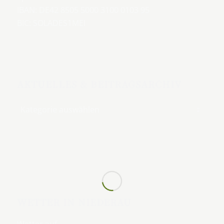
IBAN: DE42 8505 5000 3100 0103 95
BIC: SOLADES1MEI
AKTUELLES & BEITRAGSARCHIV
WETTER IN NIEDERAU
Wetter auf