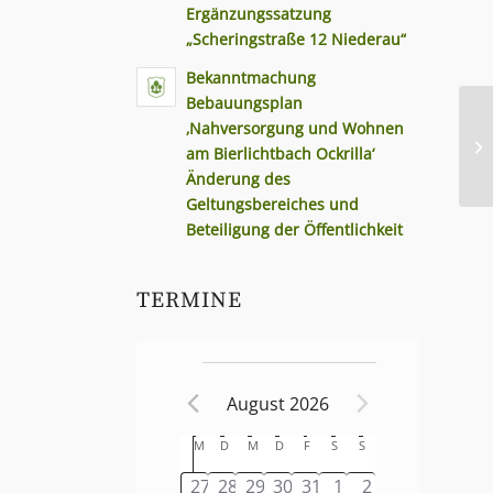
Ergänzungssatzung
„Scheringstraße 12 Niederau“
Bekanntmachung
Bebauungsplan
‚Nahversorgung und Wohnen
am Bierlichtbach Ockrilla‘
Änderung des
Geltungsbereiches und
Beteiligung der Öffentlichkeit
TERMINE
August 2026
Kalender
M
D
M
D
F
S
S
von
0
0
0
0
0
0
0
27
28
29
30
31
1
2