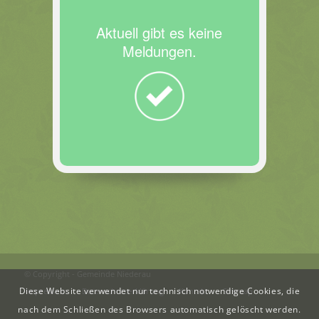
Aktuell gibt es keine
Meldungen.
© Copyright - Gemeinde Niederau
Diese Website verwendet nur technisch notwendige Cookies, die
Impressum
Datenschutzerklärung
Kontakt
Sitemap
nach dem Schließen des Browsers automatisch gelöscht werden.