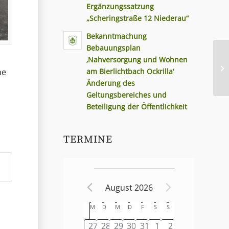
Ergänzungssatzung
„Scheringstraße 12 Niederau“
Bekanntmachung
Bebauungsplan
‚Nahversorgung und Wohnen
am Bierlichtbach Ockrilla‘
ne
Änderung des
Geltungsbereiches und
Beteiligung der Öffentlichkeit
TERMINE
August 2026
Kalender
M
D
M
D
F
S
S
von
0
0
0
0
0
0
0
27
28
29
30
31
1
2